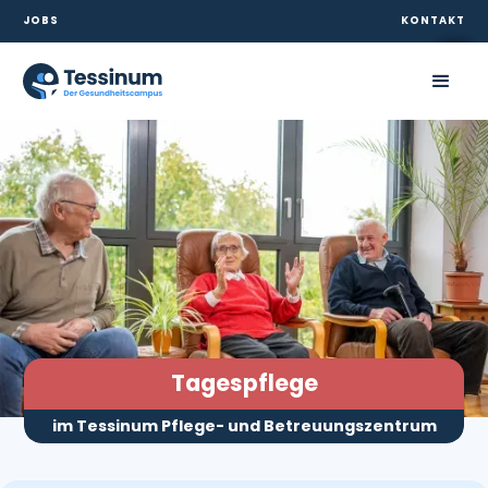
NACH OBEN
JOBS
KONTAKT
Tagespflege
im Tessinum Pflege- und Betreuungszentrum